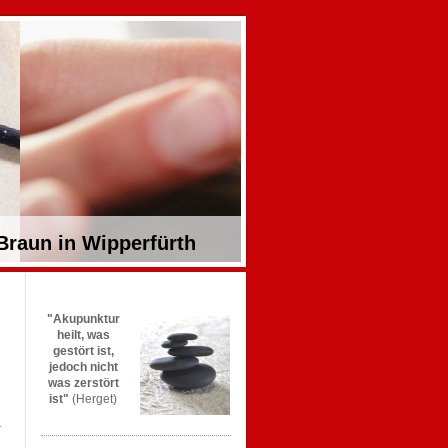
 Braun in Wipperfürth
"Akupunktur
heilt, was
gestört ist,
jedoch nicht
was zerstört
ist"
(Herget)