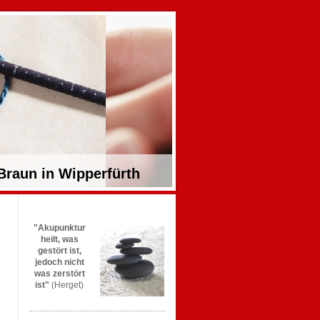
 Braun in Wipperfürth
"Akupunktur
heilt, was
gestört ist,
jedoch nicht
was zerstört
ist"
(Herget)