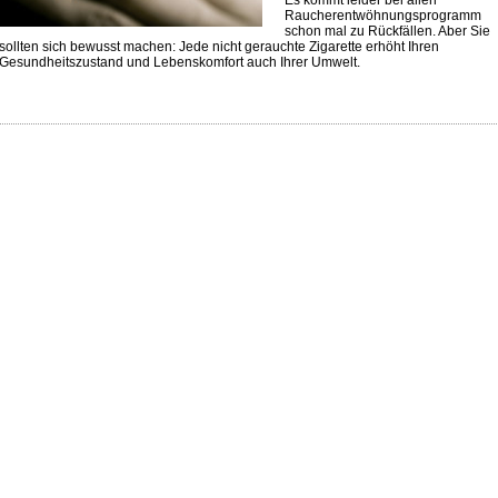
Es kommt leider bei allen
Raucherentwöhnungsprogramm
schon mal zu Rückfällen. Aber Sie
sollten sich bewusst machen: Jede nicht gerauchte Zigarette erhöht Ihren
Gesundheitszustand und Lebenskomfort auch Ihrer Umwelt.